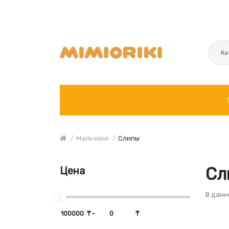
Ка
Мальчики
Слипы
Сл
Цена
В данн
₸
-
₸