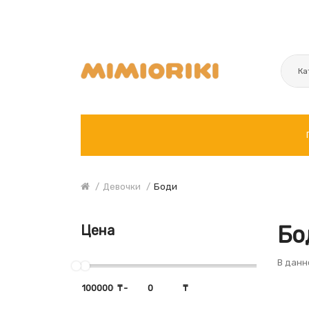
Ка
Девочки
Боди
Бо
Цена
В данн
₸
-
₸